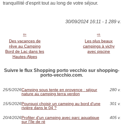
tranquillité d'esprit tout au long de votre séjour.
30/09/2024 16:11 - 1 289 v.
Des vacances de
Les plus beaux
rêve au Camping
campings à vichy
Bord de Lac dans les
avec piscine
Hautes-Alpes
Suivre le flux Shopping porto vecchio sur shopping-
porto-vecchio.com.
25/5/2026
Camping sous tente en provence : séjour
280 v.
nature au camping terra verdon
15/5/2026
Pourquoi choisir un camping au bord d'une
301 v.
rivière dans le 04 ?
20/4/2026
Profiter d'un camping avec parc aquatique
405 v.
sur l'île de ré