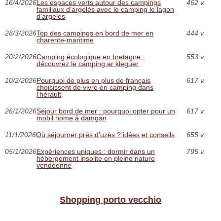
16/4/2026
Les espaces verts autour des campings
462 v.
familiaux d’argelès avec le camping le lagon
d'argeles
28/3/2026
Top des campings en bord de mer en
444 v.
charente-maritime
20/2/2026
Camping écologique en bretagne :
553 v.
découvrez le camping ar kleguer
10/2/2026
Pourquoi de plus en plus de français
617 v.
choisissent de vivre en camping dans
l’hérault
26/1/2026
Séjour bord de mer : pourquoi opter pour un
617 v.
mobil home à damgan
11/1/2026
Où séjourner près d’uzès ? idées et conseils
655 v.
05/1/2026
Expériences uniques : dormir dans un
795 v.
hébergement insolite en pleine nature
vendéenne
Shopping porto vecchio