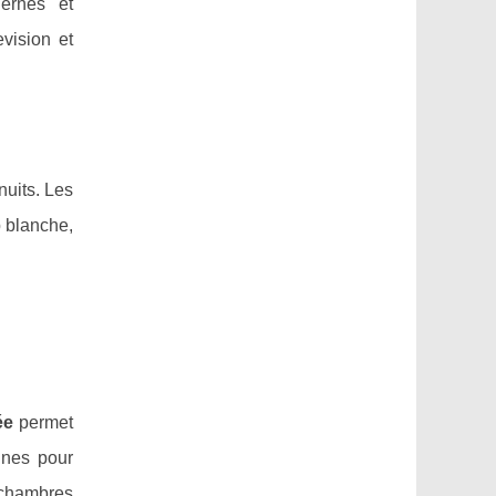
ernes et
vision et
nuits. Les
b blanche,
ée
permet
nnes pour
e chambres