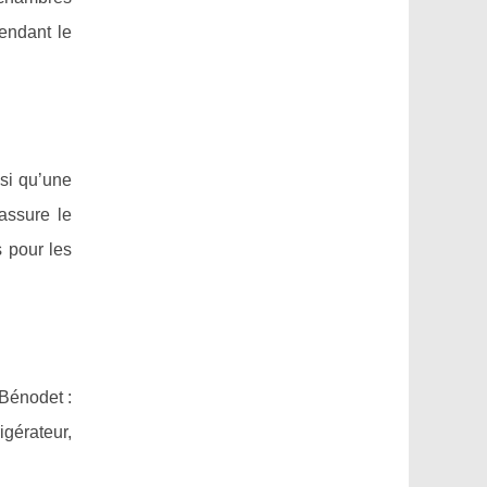
endant le
nsi qu’une
assure le
s pour les
 Bénodet :
igérateur,