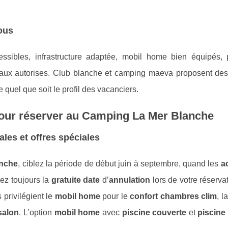
tous
sibles, infrastructure adaptée, mobil home bien équipés, p
imaux autorises. Club blanche et camping maeva proposent de
e quel que soit le profil des vacanciers.
 pour réserver au Camping La Mer Blanche
ales et offres spéciales
anche
, ciblez la période de début juin à septembre, quand les
ac
iez toujours la
gratuite date
d’
annulation
lors de votre réservat
 privilégient le
mobil home
pour le
confort chambres clim
, l
 salon
. L’option
mobil home
avec
piscine couverte
et
piscine