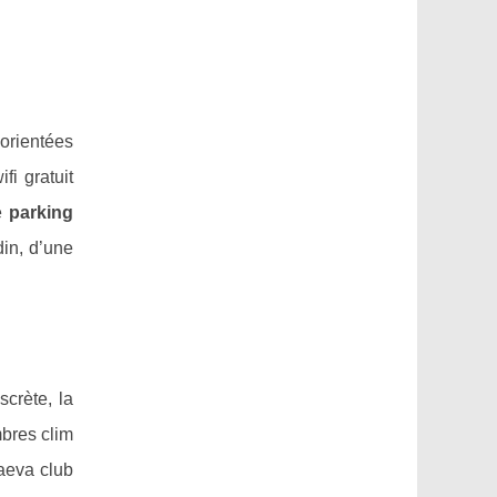
 orientées
fi gratuit
le
parking
in, d’une
crète, la
mbres clim
maeva club