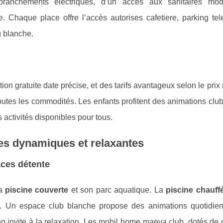
ranchements électriques, d’un accès aux sanitaires mod
Chaque place offre l’accès autorises cafetiere, parking tele
g blanche.
ation gratuite date précise, et des tarifs avantageux selon le prix 
outes les commodités. Les enfants profitent des animations clu
 activités disponibles pour tous.
ces dynamiques et relaxantes
aces détente
sa
piscine couverte
et son parc aquatique. La
piscine chauff
s. Un espace club blanche propose des animations quotidie
ing invite à la relaxation. Les mobil home maeva club, dotés d