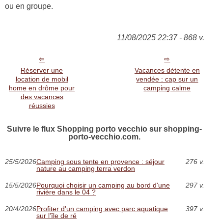
ou en groupe.
11/08/2025 22:37 - 868 v.
Réserver une
Vacances détente en
location de mobil
vendée : cap sur un
home en drôme pour
camping calme
des vacances
réussies
Suivre le flux Shopping porto vecchio sur shopping-
porto-vecchio.com.
25/5/2026
Camping sous tente en provence : séjour
276 v.
nature au camping terra verdon
15/5/2026
Pourquoi choisir un camping au bord d'une
297 v.
rivière dans le 04 ?
20/4/2026
Profiter d'un camping avec parc aquatique
397 v.
sur l'île de ré