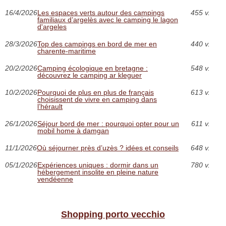
16/4/2026
Les espaces verts autour des campings
455 v.
familiaux d’argelès avec le camping le lagon
d'argeles
28/3/2026
Top des campings en bord de mer en
440 v.
charente-maritime
20/2/2026
Camping écologique en bretagne :
548 v.
découvrez le camping ar kleguer
10/2/2026
Pourquoi de plus en plus de français
613 v.
choisissent de vivre en camping dans
l’hérault
26/1/2026
Séjour bord de mer : pourquoi opter pour un
611 v.
mobil home à damgan
11/1/2026
Où séjourner près d’uzès ? idées et conseils
648 v.
05/1/2026
Expériences uniques : dormir dans un
780 v.
hébergement insolite en pleine nature
vendéenne
Shopping porto vecchio