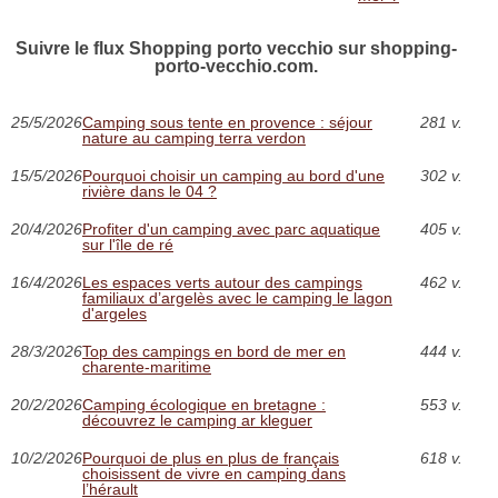
Suivre le flux Shopping porto vecchio sur shopping-
porto-vecchio.com.
25/5/2026
Camping sous tente en provence : séjour
281 v.
nature au camping terra verdon
15/5/2026
Pourquoi choisir un camping au bord d'une
302 v.
rivière dans le 04 ?
20/4/2026
Profiter d'un camping avec parc aquatique
405 v.
sur l'île de ré
16/4/2026
Les espaces verts autour des campings
462 v.
familiaux d’argelès avec le camping le lagon
d'argeles
28/3/2026
Top des campings en bord de mer en
444 v.
charente-maritime
20/2/2026
Camping écologique en bretagne :
553 v.
découvrez le camping ar kleguer
10/2/2026
Pourquoi de plus en plus de français
618 v.
choisissent de vivre en camping dans
l’hérault