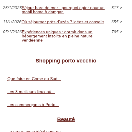
26/1/2026
Séjour bord de mer : pourquoi opter pour un
617 v.
mobil home à damgan
11/1/2026
Où séjourner près d’uzès ? idées et conseils
655 v.
05/1/2026
Expériences uniques : dormir dans un
795 v.
hébergement insolite en pleine nature
vendéenne
Shopping porto vecchio
Que faire en Corse du Sud...
Les 3 meilleurs lieux où...
Les commerçants à Porto...
Beauté
Le programme idéal pour un...